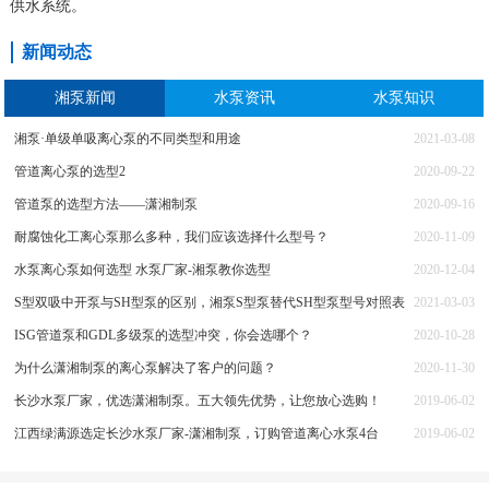
供水系统。
新闻动态
湘泵新闻
水泵资讯
水泵知识
湘泵·单级单吸离心泵的不同类型和用途
2021-03-08
管道离心泵的选型2
2020-09-22
管道泵的选型方法——潇湘制泵
2020-09-16
耐腐蚀化工离心泵那么多种，我们应该选择什么型号？
2020-11-09
水泵离心泵如何选型 水泵厂家-湘泵教你选型
2020-12-04
S型双吸中开泵与SH型泵的区别，湘泵S型泵替代SH型泵型号对照表
2021-03-03
ISG管道泵和GDL多级泵的选型冲突，你会选哪个？
2020-10-28
为什么潇湘制泵的离心泵解决了客户的问题？
2020-11-30
长沙水泵厂家，优选潇湘制泵。五大领先优势，让您放心选购！
2019-06-02
江西绿满源选定长沙水泵厂家-潇湘制泵，订购管道离心水泵4台
2019-06-02