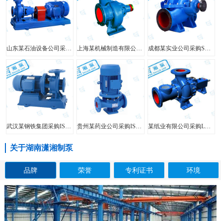
山东某石油设备公司采购FIS型单级单吸离心泵
上海某机械制造有限公司采购HW型大口径混流泵
成都某实业公司采购SH型中开泵
武汉某钢铁集团采购ISW型管道泵
贵州某药业公司采购ISG型立式管道泵
某纸业有限公司采购LXL型两相流无堵塞纸浆泵
关于湖南潇湘制泵
品牌
荣誉
专利证书
环境