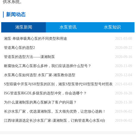
供水系统。
新闻动态
湘泵新闻
水泵资讯
水泵知识
湘泵·单级单吸离心泵的不同类型和用途
2021-03-08
管道离心泵的选型2
2020-09-22
管道泵的选型方法——潇湘制泵
2020-09-16
耐腐蚀化工离心泵那么多种，我们应该选择什么型号？
2020-11-09
水泵离心泵如何选型 水泵厂家-湘泵教你选型
2020-12-04
S型双吸中开泵与SH型泵的区别，湘泵S型泵替代SH型泵型号对照表
2021-03-03
ISG管道泵和GDL多级泵的选型冲突，你会选哪个？
2020-10-28
为什么潇湘制泵的离心泵解决了客户的问题？
2020-11-30
长沙水泵厂家，优选潇湘制泵。五大领先优势，让您放心选购！
2019-06-02
江西绿满源选定长沙水泵厂家-潇湘制泵，订购管道离心水泵4台
2019-06-02