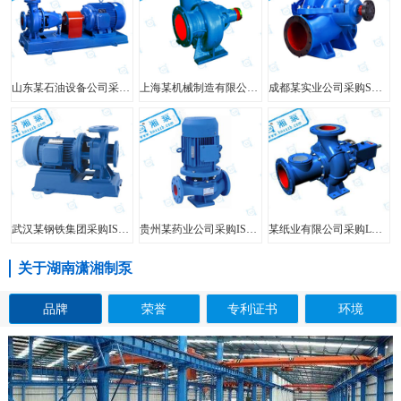
山东某石油设备公司采购FIS型单级单吸离心泵
上海某机械制造有限公司采购HW型大口径混流泵
成都某实业公司采购SH型中开泵
武汉某钢铁集团采购ISW型管道泵
贵州某药业公司采购ISG型立式管道泵
某纸业有限公司采购LXL型两相流无堵塞纸浆泵
关于湖南潇湘制泵
品牌
荣誉
专利证书
环境