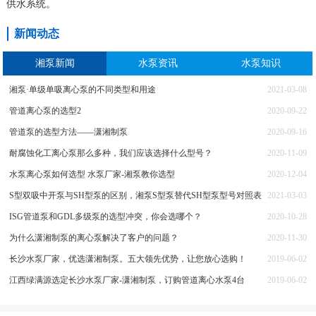
供水系统。
新闻动态
湘泵新闻
水泵资讯
水泵知识
湘泵·单级单吸离心泵的不同类型和用途
2021-03-08
管道离心泵的选型2
2020-09-22
管道泵的选型方法——潇湘制泵
2020-09-16
耐腐蚀化工离心泵那么多种，我们应该选择什么型号？
2020-11-09
水泵离心泵如何选型 水泵厂家-湘泵教你选型
2020-12-04
S型双吸中开泵与SH型泵的区别，湘泵S型泵替代SH型泵型号对照表
2021-03-03
ISG管道泵和GDL多级泵的选型冲突，你会选哪个？
2020-10-28
为什么潇湘制泵的离心泵解决了客户的问题？
2020-11-30
长沙水泵厂家，优选潇湘制泵。五大领先优势，让您放心选购！
2019-06-02
江西绿满源选定长沙水泵厂家-潇湘制泵，订购管道离心水泵4台
2019-06-02