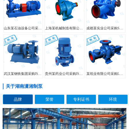
山东某石油设备公司采购FIS型单级单吸离心泵
上海某机械制造有限公司采购HW型大口径混流泵
成都某实业公司采购SH型中开泵
武汉某钢铁集团采购ISW型管道泵
贵州某药业公司采购ISG型立式管道泵
某纸业有限公司采购LXL型两相流无堵塞纸浆泵
关于湖南潇湘制泵
品牌
荣誉
专利证书
环境